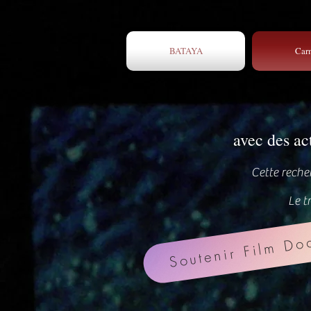
BATAYA
Car
avec des a
Cette reche
Le t
Soutenir Film Do