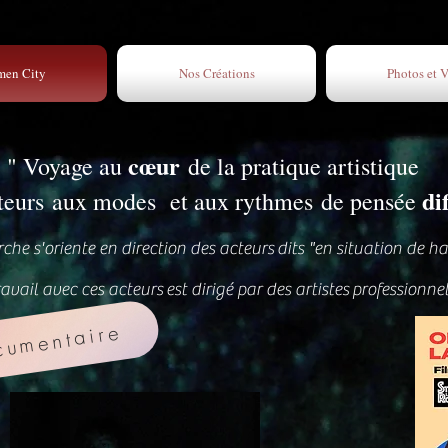
men City
Nos Créations
Photos et 
cœur
" Voyage au
de la pratique artistique
di
cteurs aux modes et aux rythmes de pensée
rche s'oriente en direction des acteurs dits "en situation de h
ravail avec ces acteurs est dirigé par des artistes professionnel
cumentaire